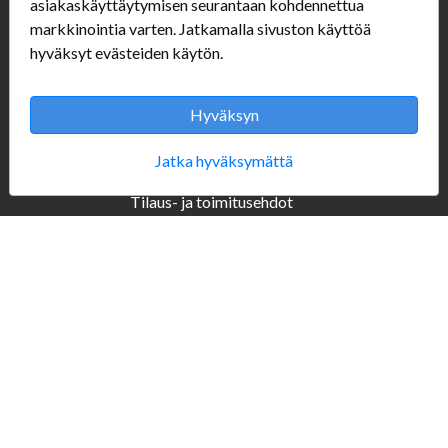
asiakaskäyttäytymisen seurantaan kohdennettua
Seuraa Meitä
markkinointia varten. Jatkamalla sivuston käyttöä
hyväksyt evästeiden käytön.
Hyväksyn
Verkkokauppa
#Yhteiskuntavastuu
Jatka hyväksymättä
#porvoonsithlord
Tilaus- ja toimitusehdot
ALE TUOTTEET
Mannerheiminkatu 10
Aukioloajat: