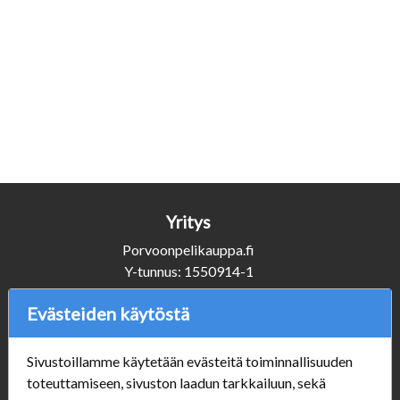
Yritys
Porvoonpelikauppa.fi
Y-tunnus: 1550914-1
Evästeiden käytöstä
Asiakaspalvelu
+358 (0)50 3231920
Sivustoillamme käytetään evästeitä toiminnallisuuden
info@porvoonpelikauppa.fi
toteuttamiseen, sivuston laadun tarkkailuun, sekä