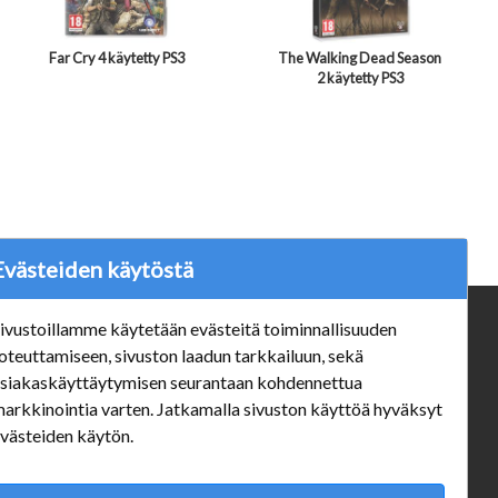
Far Cry 4 käytetty PS3
The Walking Dead Season
2 käytetty PS3
Evästeiden käytöstä
ivustoillamme käytetään evästeitä toiminnallisuuden
ä
Verkkokauppa
oteuttamiseen, sivuston laadun tarkkailuun, sekä
#Yhteiskuntavastuu
siakaskäyttäytymisen seurantaan kohdennettua
#porvoonsithlord
arkkinointia varten. Jatkamalla sivuston käyttöä hyväksyt
Tilaus- ja toimitusehdot
västeiden käytön.
ALE TUOTTEET
Mannerheiminkatu 10 Aukioloajat: