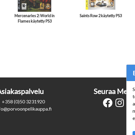
Mercenaries 2: World in
Saints Row 2 käytetty PS3
Flames käytetty PS3
S
Asiakaspalvelu
Seuraa Meit
t
+358 (0)50 3231920
a
fo@porvoonpelikauppa.fi
m
e