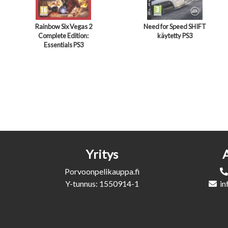
Rainbow Six Vegas 2
Need for Speed SHIFT
Complete Edition:
käytetty PS3
Essentials PS3
Yritys
Porvoonpelikauppa.fi
Y-tunnus: 1550914-1
in