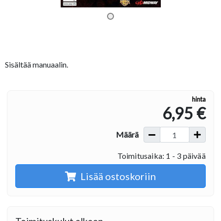
Sisältää manuaalin.
hinta
6,95 €
Määrä
Toimitusaika: 1 - 3 päivää
Lisää ostoskoriin