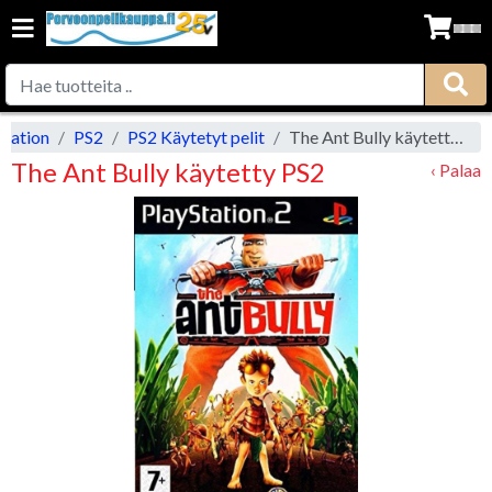
station
PS2
PS2 Käytetyt pelit
The Ant Bully käytetty PS2
The Ant Bully käytetty PS2
‹ Palaa