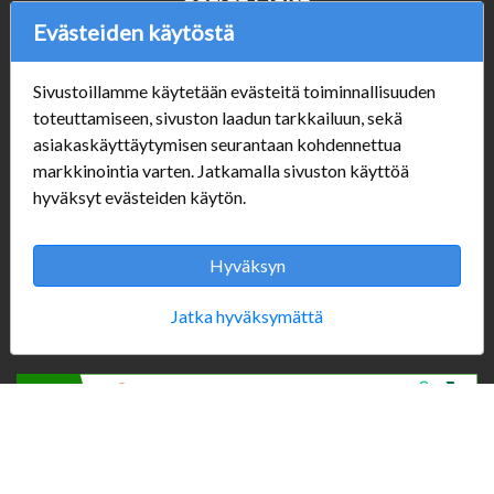
Evästeiden käytöstä
Sivustoillamme käytetään evästeitä toiminnallisuuden
Verkkokauppa
toteuttamiseen, sivuston laadun tarkkailuun, sekä
#Yhteiskuntavastuu
asiakaskäyttäytymisen seurantaan kohdennettua
#porvoonsithlord
markkinointia varten. Jatkamalla sivuston käyttöä
Tilaus- ja toimitusehdot
hyväksyt evästeiden käytön.
ALE TUOTTEET
Mannerheiminkatu 10
Hyväksyn
Aukioloajat:
Jatka hyväksymättä