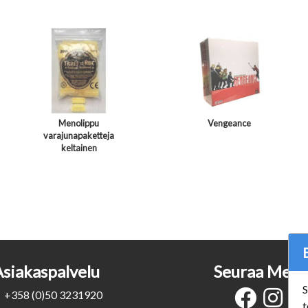
Menolippu
Vengeance
varajunapaketteja
keltainen
Asiakaspalvelu
Seuraa Meit
S
+358 (0)50 3231920
t