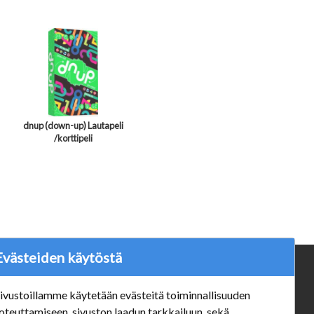
dnup (down-up) Lautapeli
/korttipeli
Evästeiden käytöstä
ä
Verkkokauppa
ivustoillamme käytetään evästeitä toiminnallisuuden
#Yhteiskuntavastuu
oteuttamiseen, sivuston laadun tarkkailuun, sekä