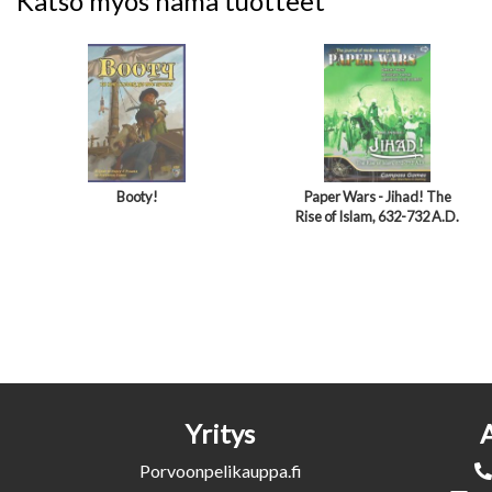
Katso myös nämä tuotteet
Booty!
Paper Wars - Jihad! The
Rise of Islam, 632-732 A.D.
Yritys
Porvoonpelikauppa.fi