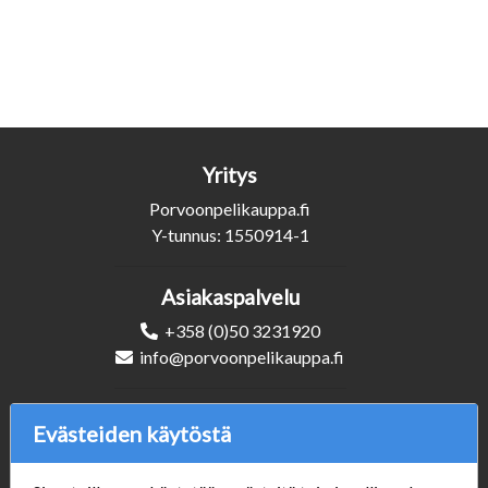
Yritys
Porvoonpelikauppa.fi
Y-tunnus: 1550914-1
Asiakaspalvelu
+358 (0)50 3231920
info@porvoonpelikauppa.fi
Seuraa Meitä
Evästeiden käytöstä