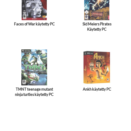
Faces of War käytetty PC
Sid Meiers Pirates
Käytetty PC
TMNT teenage mutant
Ankh käytetty PC
ninja turtles käytetty PC