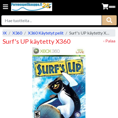
BOX
X360
X360 Käytetyt pelit
Surf's UP käytetty X360
Surf's UP käytetty X360
‹ Palaa