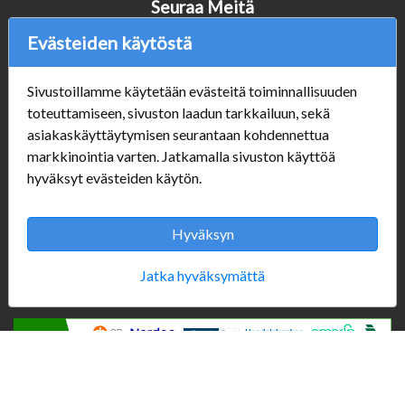
Seuraa Meitä
Evästeiden käytöstä
Sivustoillamme käytetään evästeitä toiminnallisuuden
Verkkokauppa
toteuttamiseen, sivuston laadun tarkkailuun, sekä
#Yhteiskuntavastuu
asiakaskäyttäytymisen seurantaan kohdennettua
#porvoonsithlord
markkinointia varten. Jatkamalla sivuston käyttöä
Tilaus- ja toimitusehdot
hyväksyt evästeiden käytön.
ALE TUOTTEET
Mannerheiminkatu 10
Aukioloajat:
Hyväksyn
Jatka hyväksymättä