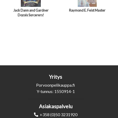
Jack Dann and Gardner
Raymond E. Feist Master
Dozois Sorcerers!
Yritys
Porvoonpelikauppa.fi
Y-tunnus: 1550914-1
Asiakaspalvelu
+358 (0)50 3231920