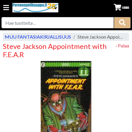
MUU FANTASIAKIRJALLISUUS
Steve Jackson Appointment with F.E.A.R
Steve Jackson Appointment with
‹ Palaa
F.E.A.R