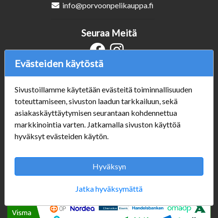
info@porvoonpelikauppa.fi
Seuraa Meitä
Evästeiden käytöstä
Verkkokauppa
Sivustoillamme käytetään evästeitä toiminnallisuuden
#Yhteiskuntavastuu
toteuttamiseen, sivuston laadun tarkkailuun, sekä
#porvoonsithlord
asiakaskäyttäytymisen seurantaan kohdennettua
Tilaus- ja toimitusehdot
markkinointia varten. Jatkamalla sivuston käyttöä
ALE TUOTTEET
hyväksyt evästeiden käytön.
Mannerheiminkatu 10
Aukioloajat:
Hyväksyn
Jatka hyväksymättä