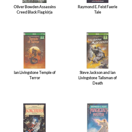
Oliver Bowden Assassins
Raymond E. Feist Faerie
Creed Black Flag kirja
Tale
Ian Livingstone Temple of
Steve Jackson and Ian
Terror
Livingstone Talisman of
Death