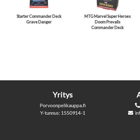
Starter Commander Deck
MTG Marvel Super Heroes
Grave Danger
Doom Prevails
Commander Deck
Yritys
Porvoonpelikauppa.fi
Y-tunnus: 1550914-1
in