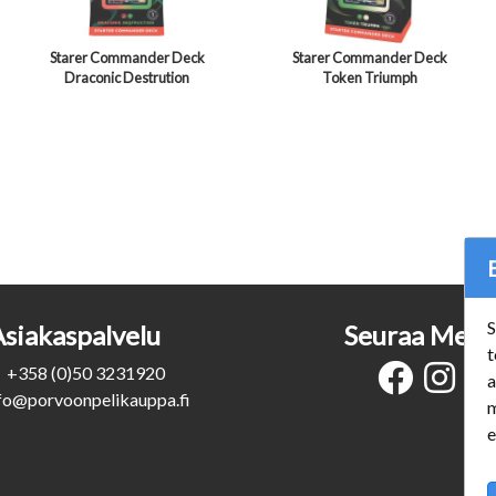
Starer Commander Deck
Starer Commander Deck
Draconic Destrution
Token Triumph
S
Asiakaspalvelu
Seuraa Meit
t
+358 (0)50 3231920
a
fo@porvoonpelikauppa.fi
m
e