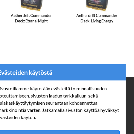
Aetherdrift Commander
Aetherdrift Commander
Deck: Eternal Might
Deck: Living Energy
Evästeiden käytöstä
ivustoillamme käytetään evästeitä toiminnallisuuden
ä
Verkkokauppa
oteuttamiseen, sivuston laadun tarkkailuun, sekä
#Yhteiskuntavastuu
siakaskäyttäytymisen seurantaan kohdennettua
#porvoonsithlord
arkkinointia varten. Jatkamalla sivuston käyttöä hyväksyt
Tilaus- ja toimitusehdot
västeiden käytön.
ALE TUOTTEET
Mannerheiminkatu 10 Aukioloajat: