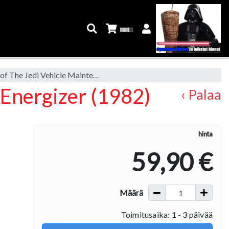
Star Wars Return of The Jedi Vehicle Maintenance Energizer (1982)
 Energizer (1982)
‹ Palaa
hinta
59,90 €
Määrä
Toimitusaika: 1 - 3 päivää