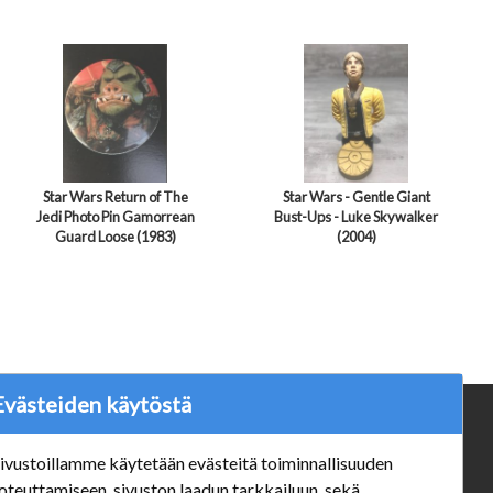
Star Wars Return of The
Star Wars - Gentle Giant
Jedi Photo Pin Gamorrean
Bust-Ups - Luke Skywalker
Guard Loose (1983)
(2004)
Evästeiden käytöstä
ä
Verkkokauppa
ivustoillamme käytetään evästeitä toiminnallisuuden
#Yhteiskuntavastuu
oteuttamiseen, sivuston laadun tarkkailuun, sekä