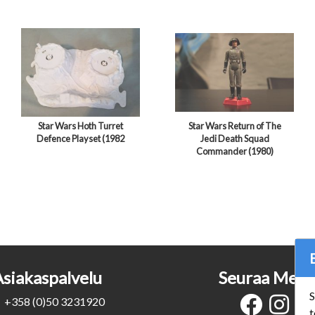
Star Wars Hoth Turret
Star Wars Return of The
Defence Playset (1982
Jedi Death Squad
Commander (1980)
Asiakaspalvelu
Seuraa Meit
S
+358 (0)50 3231920
t