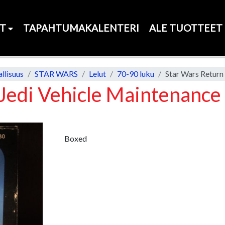
ET
TAPAHTUMAKALENTERI
ALE TUOTTEET
llisuus
STAR WARS
Lelut
70-90 luku
 Jedi Vehicle Maintenance
Boxed
Next