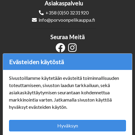
Asiakaspalvelu
+358 (0)50 3231920
info@porvoonpelikauppa.fi
Seuraa Meitä
Evästeiden käytöstä
Verkkokauppa
#Yhteiskuntavastuu
Sivustoillamme käytetään evästeitä toiminnallisuuden
#porvoonsithlord
toteuttamiseen, sivuston laadun tarkkailuun, sekä
Tilaus- ja toimitusehdot
asiakaskäyttäytymisen seurantaan kohdennettua
ALE TUOTTEET
markkinointia varten. Jatkamalla sivuston käyttöä
Mannerheiminkatu 10
hyväksyt evästeiden käytön.
Aukioloajat:
Hyväksyn