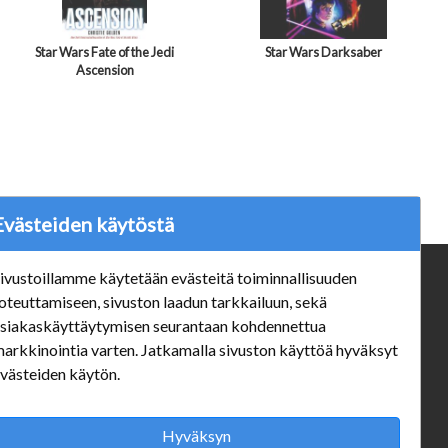
Star Wars Fate of the Jedi
Star Wars Darksaber
Ascension
Evästeiden käytöstä
ivustoillamme käytetään evästeitä toiminnallisuuden
ä
Verkkokauppa
oteuttamiseen, sivuston laadun tarkkailuun, sekä
#Yhteiskuntavastuu
siakaskäyttäytymisen seurantaan kohdennettua
#porvoonsithlord
arkkinointia varten. Jatkamalla sivuston käyttöä hyväksyt
Tilaus- ja toimitusehdot
västeiden käytön.
ALE TUOTTEET
Mannerheiminkatu 10 Aukioloajat:
Hyväksyn