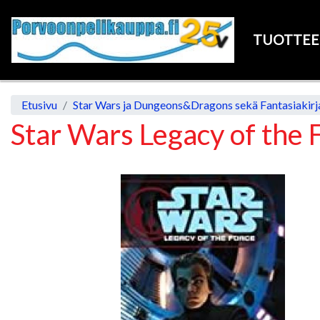
TUOTTE
Etusivu
Star Wars ja Dungeons&Dragons sekä Fantasiakirja
Star Wars Legacy of the 