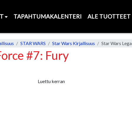
ET
TAPAHTUMAKALENTERI
ALE TUOTTEET
llisuus
STAR WARS
Star Wars Kirjallisuus
Star Wars Legac
Force #7: Fury
Luettu kerran