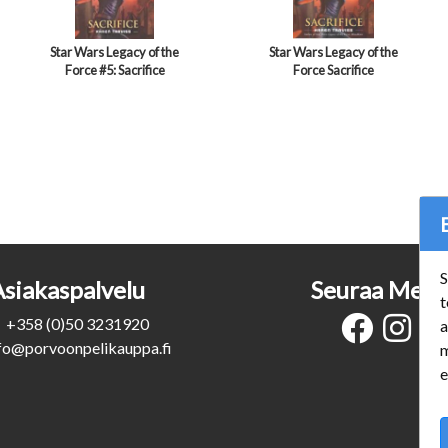
Star Wars Legacy of the
Star Wars Legacy of the
Force #5: Sacrifice
Force Sacrifice
S
Asiakaspalvelu
Seuraa Meit
t
+358 (0)50 3231920
a
fo@porvoonpelikauppa.fi
m
e