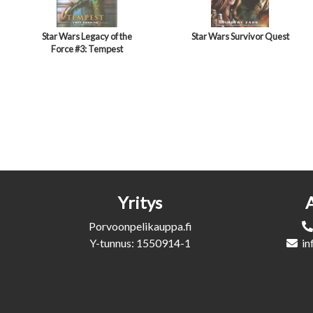
Star Wars Legacy of the
Star Wars Survivor Quest
Force #3: Tempest
Yritys
Porvoonpelikauppa.fi
Y-tunnus: 1550914-1
in