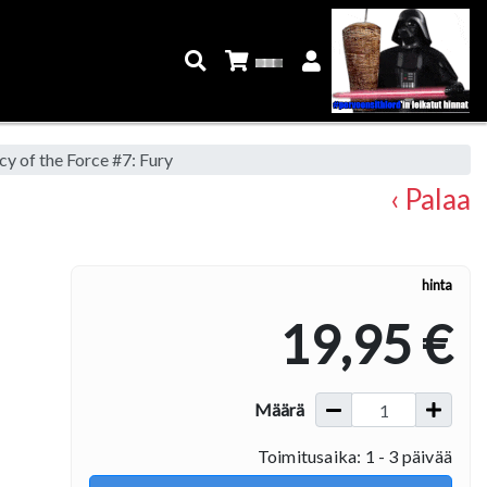
y of the Force #7: Fury
‹ Palaa
hinta
19,95 €
Määrä
Toimitusaika: 1 - 3 päivää