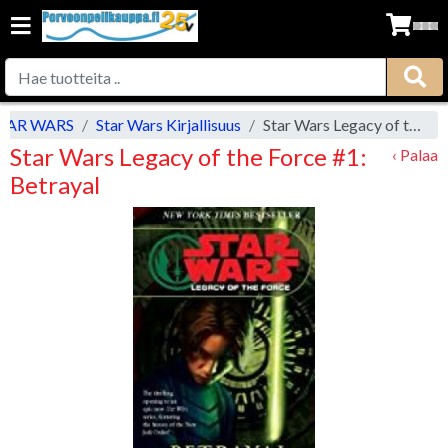
TAR WARS
Star Wars Kirjallisuus
Star Wars Legacy of the Force #1: Betrayal
Star Wars Legacy of the Force #1:
‹ Palaa
Betrayal