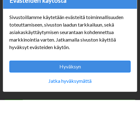
Evästeiden käytöstä
Sivustoillamme käytetään evästeitä toiminnallisuuden
Verkkokauppa
toteuttamiseen, sivuston laadun tarkkailuun, sekä
asiakaskäyttäytymisen seurantaan kohdennettua
#Yhteiskuntavastuu
markkinointia varten. Jatkamalla sivuston käyttöä
#porvoonsithlord
hyväksyt evästeiden käytön.
Tilaus- ja toimitusehdot
ALE TUOTTEET
Mannerheiminkatu 10
Hyväksyn
Aukioloajat:
Jatka hyväksymättä