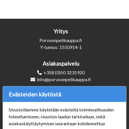
Yritys
Porvoonpelikauppa.fi
Y-tunnus: 1550914-1
Asiakaspalvelu
+358 (0)50 3231920
info@porvoonpelikauppa.fi
Evästeiden käytöstä
Seuraa Meitä
Sivustoillamme käytetään evästeitä toiminnallisuuden
toteuttamiseen, sivuston laadun tarkkailuun, sekä
asiakaskäyttäytymisen seurantaan kohdennettua
Verkkokauppa