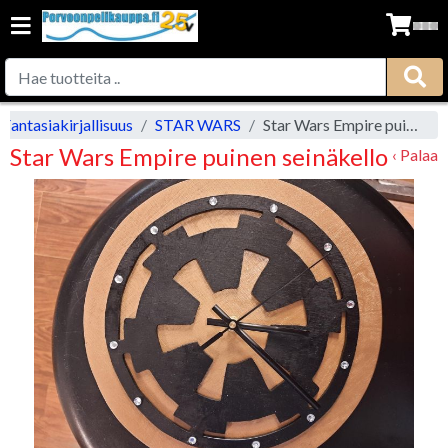
antasiakirjallisuus
STAR WARS
Star Wars Empire puinen seinäkello
Star Wars Empire puinen seinäkello
‹ Palaa