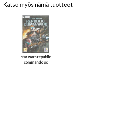
Katso myös nämä tuotteet
star wars republic
commando pc