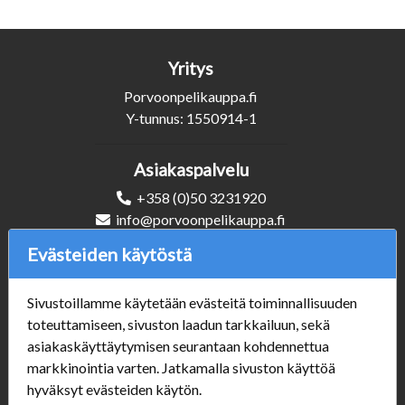
Yritys
Porvoonpelikauppa.fi
Y-tunnus: 1550914-1
Asiakaspalvelu
+358 (0)50 3231920
info@porvoonpelikauppa.fi
Evästeiden käytöstä
Seuraa Meitä
Sivustoillamme käytetään evästeitä toiminnallisuuden
toteuttamiseen, sivuston laadun tarkkailuun, sekä
asiakaskäyttäytymisen seurantaan kohdennettua
Verkkokauppa
markkinointia varten. Jatkamalla sivuston käyttöä
#Yhteiskuntavastuu
hyväksyt evästeiden käytön.