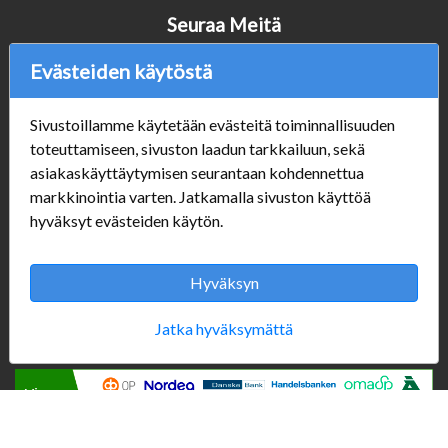
Seuraa Meitä
Evästeiden käytöstä
Verkkokauppa
Sivustoillamme käytetään evästeitä toiminnallisuuden
toteuttamiseen, sivuston laadun tarkkailuun, sekä
#Yhteiskuntavastuu
asiakaskäyttäytymisen seurantaan kohdennettua
#porvoonsithlord
markkinointia varten. Jatkamalla sivuston käyttöä
Tilaus- ja toimitusehdot
hyväksyt evästeiden käytön.
ALE TUOTTEET
Mannerheiminkatu 10
Aukioloajat:
Hyväksyn
Jatka hyväksymättä