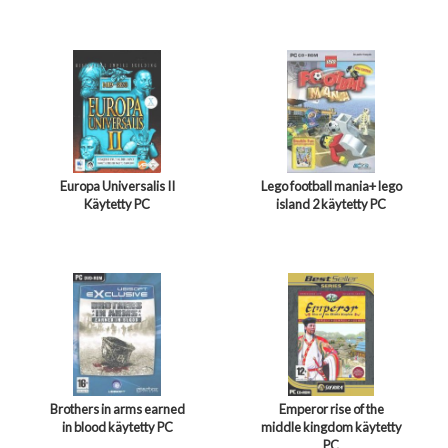
Europa Universalis II
Lego football mania+ lego
Käytetty PC
island 2 käytetty PC
Brothers in arms earned
Emperor rise of the
in blood käytetty PC
middle kingdom käytetty
PC