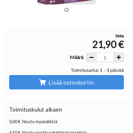
hinta
21,90 €
Määrä
Toimitusaika: 1 - 3 päivää
Lisää ostoskoriin
Toimituskulut alkaen
0,00 €
Nouto myymälästä
6,50 €
Nouto postin pakettiautomaatista