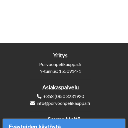
Yritys
Porvoonpelikauppa.fi
Y-tunnus: 1550914-1
Asiakaspalvelu
+358 (0)50 3231920
info@porvoonpelikauppa.fi
Seuraa Meitä
Evästeiden käytöstä