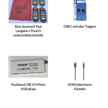
Buzz Summerit 4 kpl
ORB Controller Triggers
Langaton + Pussi EI
vastaanotinta käytetty
Rockband USB 2.0 4 Ports
HDMI johto Hama
HUB jakaja
Käytetty