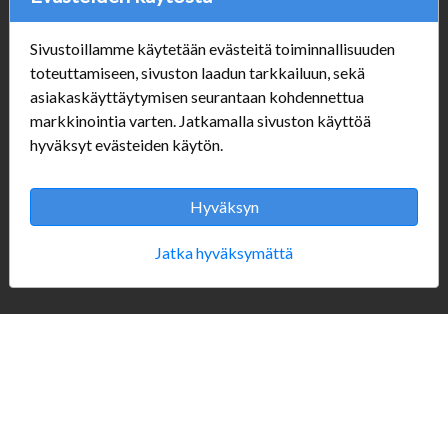
Sivustoillamme käytetään evästeitä toiminnallisuuden
Verkkokauppa
toteuttamiseen, sivuston laadun tarkkailuun, sekä
asiakaskäyttäytymisen seurantaan kohdennettua
#Yhteiskuntavastuu
markkinointia varten. Jatkamalla sivuston käyttöä
#porvoonsithlord
hyväksyt evästeiden käytön.
Tilaus- ja toimitusehdot
ALE TUOTTEET
Mannerheiminkatu 10
Hyväksyn
Aukioloajat:
Jatka hyväksymättä