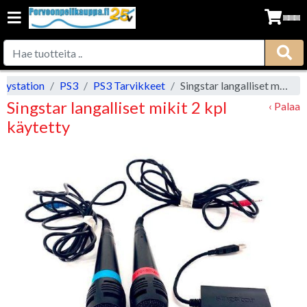
laystation
PS3
PS3 Tarvikkeet
Singstar langalliset mikit 2 kpl käytetty
Singstar langalliset mikit 2 kpl
‹ Palaa
käytetty