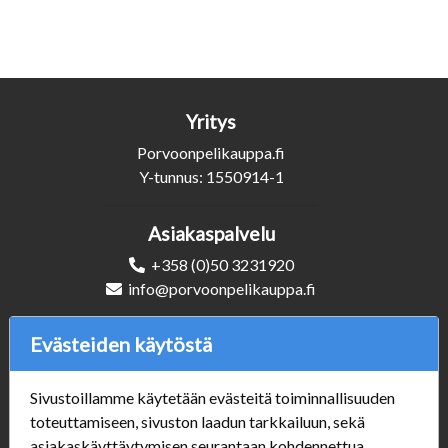
Yritys
Porvoonpelikauppa.fi
Y-tunnus: 1550914-1
Asiakaspalvelu
+358 (0)50 3231920
info@porvoonpelikauppa.fi
Evästeiden käytöstä
Seuraa Meitä
Sivustoillamme käytetään evästeitä toiminnallisuuden
toteuttamiseen, sivuston laadun tarkkailuun, sekä
Verkkokauppa
asiakaskäyttäytymisen seurantaan kohdennettua