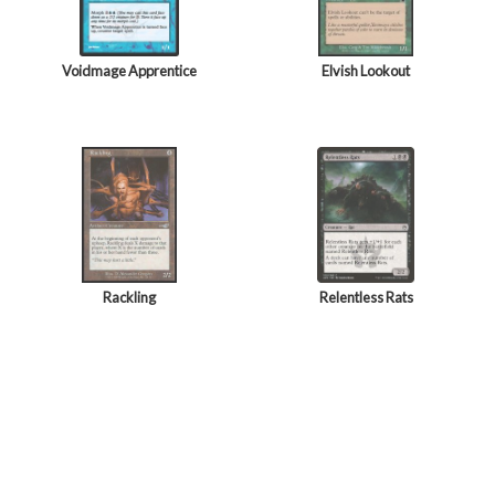
Voidmage Apprentice
Elvish Lookout
Rackling
Relentless Rats