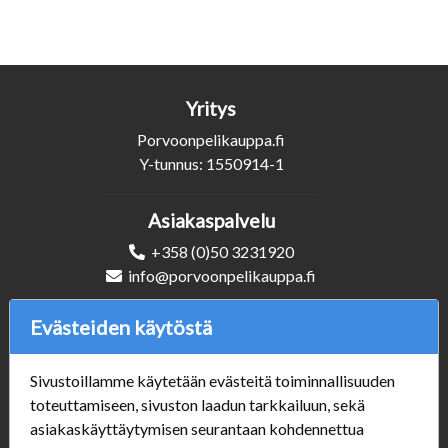
Yritys
Porvoonpelikauppa.fi
Y-tunnus: 1550914-1
Asiakaspalvelu
+358 (0)50 3231920
info@porvoonpelikauppa.fi
Evästeiden käytöstä
Seuraa Meitä
Sivustoillamme käytetään evästeitä toiminnallisuuden
toteuttamiseen, sivuston laadun tarkkailuun, sekä
asiakaskäyttäytymisen seurantaan kohdennettua
Verkkokauppa