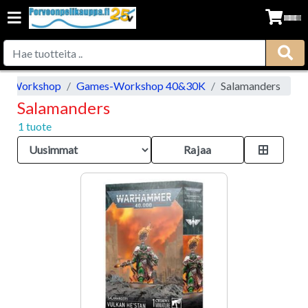
s-Workshop
Games-Workshop 40&30K
Salamanders
Salamanders
1 tuote
Rajaa