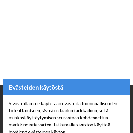
Evästeiden käytöstä
Yritys
Sivustoillamme käytetään evästeitä toiminnallisuuden
Porvoonpelikauppa.fi
toteuttamiseen, sivuston laadun tarkkailuun, sekä
Y-tunnus: 1550914-1
asiakaskäyttäytymisen seurantaan kohdennettua
markkinointia varten. Jatkamalla sivuston käyttöä
Asiakaspalvelu
hyväksyt evästeiden käytön.