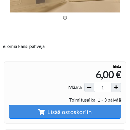
ei omia kansi pahveja
hinta
6,00 €
Määrä
Toimitusaika: 1 - 3 päivää
Lisää ostoskoriin