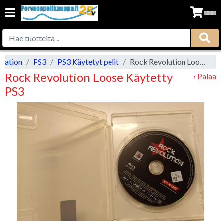
station
PS3
PS3 Käytetyt pelit
Rock Revolution Loose Käytetty PS3
Rock Revolution Loose Käytetty
‹ Palaa
PS3