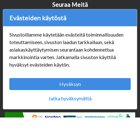
Seuraa Meitä
Evästeiden käytöstä
Sivustoillamme käytetään evästeitä toiminnallisuuden
Verkkokauppa
toteuttamiseen, sivuston laadun tarkkailuun, sekä
#Yhteiskuntavastuu
asiakaskäyttäytymisen seurantaan kohdennettua
#porvoonsithlord
markkinointia varten. Jatkamalla sivuston käyttöä
Tilaus- ja toimitusehdot
hyväksyt evästeiden käytön.
ALE TUOTTEET
Mannerheiminkatu 10
Aukioloajat:
Hyväksyn
Jatka hyväksymättä