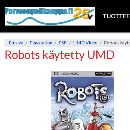
TUOTTE
Etusivu
Playstation
PSP
UMD Video
Robots käy
Robots käytetty UMD