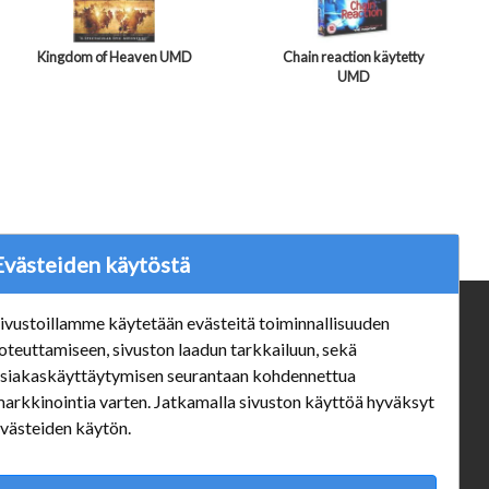
Kingdom of Heaven UMD
Chain reaction käytetty
UMD
Evästeiden käytöstä
ivustoillamme käytetään evästeitä toiminnallisuuden
ä
Verkkokauppa
oteuttamiseen, sivuston laadun tarkkailuun, sekä
#Yhteiskuntavastuu
siakaskäyttäytymisen seurantaan kohdennettua
#porvoonsithlord
arkkinointia varten. Jatkamalla sivuston käyttöä hyväksyt
Tilaus- ja toimitusehdot
västeiden käytön.
ALE TUOTTEET
Mannerheiminkatu 10 Aukioloajat: