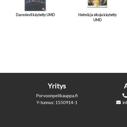
Daredevil käytetty UMD
Helmiä ja sikoja käytetty
UMD
Yritys
Porvoonpelikauppa.fi
Y-tunnus: 1550914-1
in