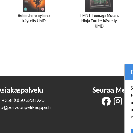
Behind enemy lines
TMNT Teenage Mutant
käytetty UMD
Ninja Turtles käytetty
UMD
S
Asiakaspalvelu
Seuraa Meit
t
+358 (0)50 3231920
a
fo@porvoonpelikauppa.fi
m
e