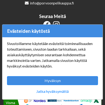
info@porvoonpelikauppa.fi
Seuraa Meitä
Evästeiden käytöstä
Verkkokauppa
Sivustoillamme käytetään evästeitä toiminnallisuuden
#Yhteiskuntavastuu
toteuttamiseen, sivuston laadun tarkkailuun, sekä
#porvoonsithlord
asiakaskäyttäytymisen seurantaan kohdennettua
Tilaus- ja toimitusehdot
markkinointia varten. Jatkamalla sivuston käyttöä
ALE TUOTTEET
hyväksyt evästeiden käytön.
Mannerheiminkatu 10
Aukioloajat:
Hyväksyn
Jatka hyväksymättä