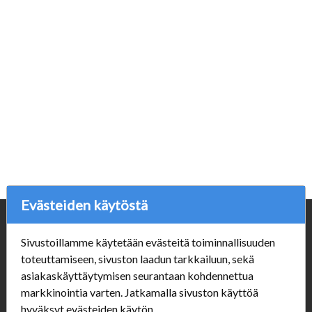
Evästeiden käytöstä
Yritys
Sivustoillamme käytetään evästeitä toiminnallisuuden
Porvoonpelikauppa.fi
toteuttamiseen, sivuston laadun tarkkailuun, sekä
Y-tunnus: 1550914-1
asiakaskäyttäytymisen seurantaan kohdennettua
markkinointia varten. Jatkamalla sivuston käyttöä
Asiakaspalvelu
hyväksyt evästeiden käytön.