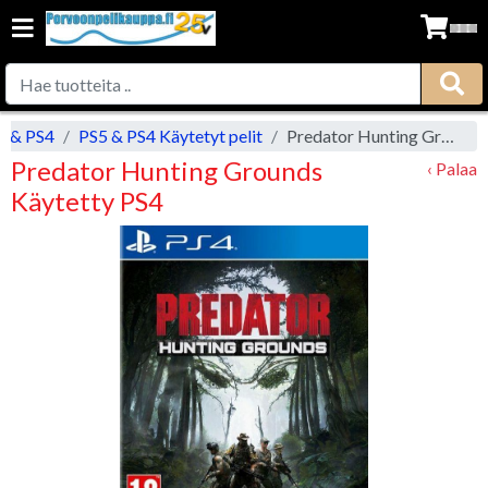
5 & PS4
PS5 & PS4 Käytetyt pelit
Predator Hunting Grounds Käytetty PS4
Predator Hunting Grounds
‹ Palaa
Käytetty PS4