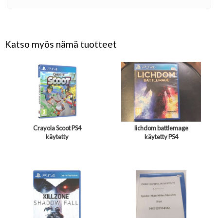
Katso myös nämä tuotteet
Crayola Scoot PS4
lichdom battlemage
käytetty
käytetty PS4