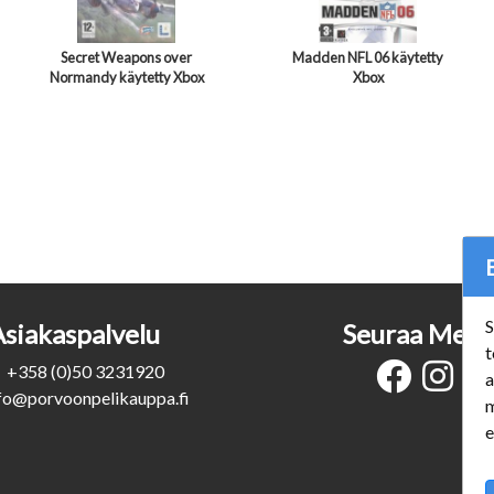
Secret Weapons over
Madden NFL 06 käytetty
Normandy käytetty Xbox
Xbox
S
Asiakaspalvelu
Seuraa Meit
t
+358 (0)50 3231920
a
fo@porvoonpelikauppa.fi
m
e