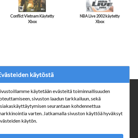
Conflict Vietnam Käytetty
NBA Live 2002 käytetty
Xbox
Xbox
Evästeiden käytöstä
ivustoillamme käytetään evästeitä toiminnallisuuden
ä
Verkkokauppa
oteuttamiseen, sivuston laadun tarkkailuun, sekä
#Yhteiskuntavastuu
siakaskäyttäytymisen seurantaan kohdennettua
#porvoonsithlord
arkkinointia varten. Jatkamalla sivuston käyttöä hyväksyt
Tilaus- ja toimitusehdot
västeiden käytön.
ALE TUOTTEET
Mannerheiminkatu 10 Aukioloajat: