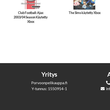
Club Football: Ajax
The Sims käytetty Xbox
2003/04 Season Käytetty
Xbox
Yritys
Porvoonpelikauppa.fi
Y-tunnus: 1550914-1
in