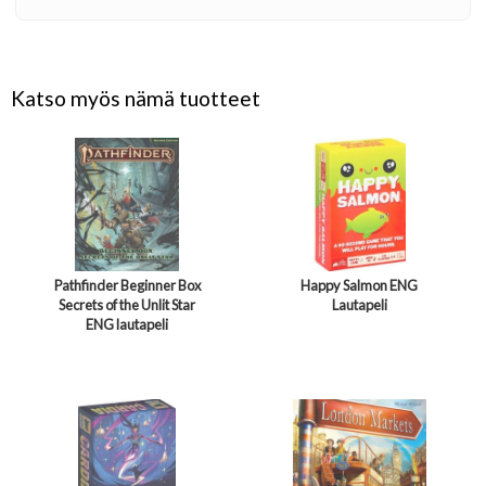
Katso myös nämä tuotteet
Pathfinder Beginner Box
Happy Salmon ENG
Secrets of the Unlit Star
Lautapeli
ENG lautapeli