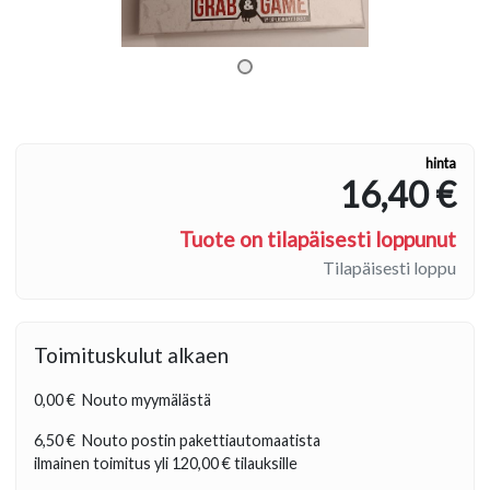
hinta
16,40 €
Tuote on tilapäisesti loppunut
Tilapäisesti loppu
Toimituskulut alkaen
0,00 €
Nouto myymälästä
6,50 €
Nouto postin pakettiautomaatista
ilmainen toimitus yli
120,00 €
tilauksille