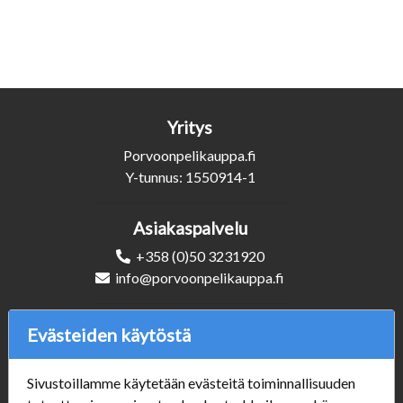
Yritys
Porvoonpelikauppa.fi
Y-tunnus: 1550914-1
Asiakaspalvelu
+358 (0)50 3231920
info@porvoonpelikauppa.fi
Seuraa Meitä
Evästeiden käytöstä
Sivustoillamme käytetään evästeitä toiminnallisuuden