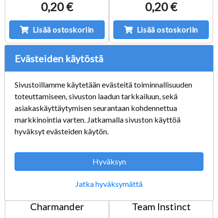
0,20 €
0,20 €
Lisää ostoskoriin
Lisää ostoskoriin
Evästeiden käytöstä
Sivustoillamme käytetään evästeitä toiminnallisuuden
toteuttamiseen, sivuston laadun tarkkailuun, sekä
asiakaskäyttäytymisen seurantaan kohdennettua
markkinointia varten. Jatkamalla sivuston käyttöä
hyväksyt evästeiden käytön.
Hyväksyn
Pokemon Online
Pokemon Online
Koodi Pokemon GO
Koodi Pokemon GO
Jatka hyväksymättä
Pin Collection
Special Collection
Charmander
Team Instinct