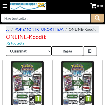
tusivu
POKEMON IRTOKORTTEJA
ONLINE-Koodit
ONLINE-Koodit
72 tuotetta
Rajaa