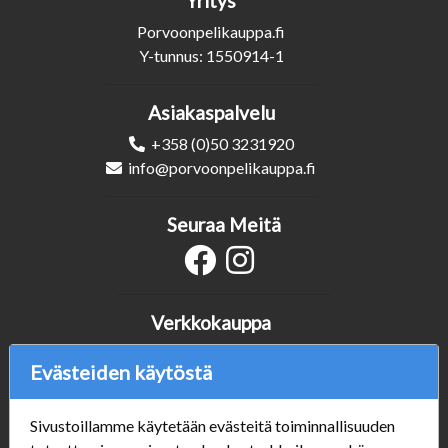
Yritys
Porvoonpelikauppa.fi
Y-tunnus: 1550914-1
Asiakaspalvelu
+358 (0)50 3231920
info@porvoonpelikauppa.fi
Seuraa Meitä
Verkkokauppa
#Yhteiskuntavastuu
Evästeiden käytöstä
#porvoonsithlord
Tilaus- ja toimitusehdot
Sivustoillamme käytetään evästeitä toiminnallisuuden
ALE TUOTTEET