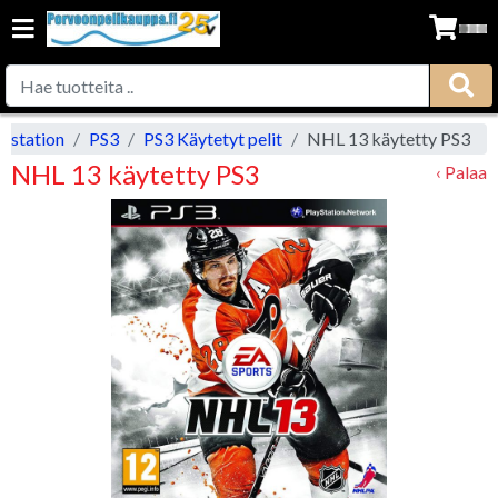
aystation
PS3
PS3 Käytetyt pelit
NHL 13 käytetty PS3
NHL 13 käytetty PS3
‹ Palaa