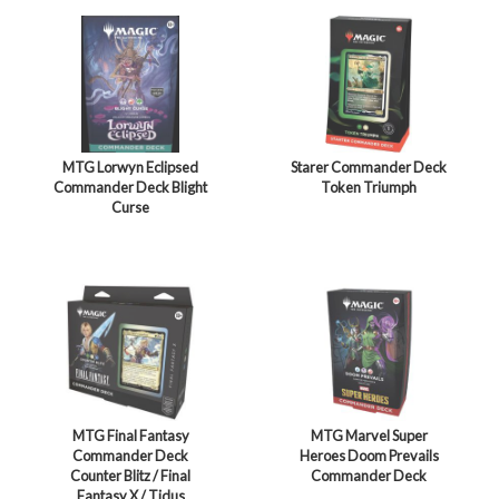
MTG Lorwyn Eclipsed
Starer Commander Deck
Commander Deck Blight
Token Triumph
Curse
MTG Final Fantasy
MTG Marvel Super
Commander Deck
Heroes Doom Prevails
Counter Blitz / Final
Commander Deck
Fantasy X / Tidus