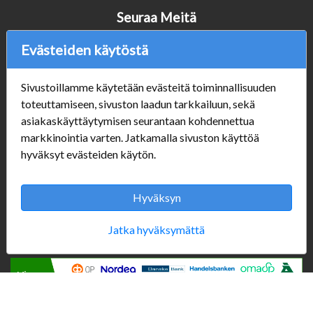
Seuraa Meitä
Evästeiden käytöstä
Verkkokauppa
Sivustoillamme käytetään evästeitä toiminnallisuuden
toteuttamiseen, sivuston laadun tarkkailuun, sekä
#Yhteiskuntavastuu
asiakaskäyttäytymisen seurantaan kohdennettua
#porvoonsithlord
markkinointia varten. Jatkamalla sivuston käyttöä
Tilaus- ja toimitusehdot
hyväksyt evästeiden käytön.
ALE TUOTTEET
Mannerheiminkatu 10
Aukioloajat:
Hyväksyn
Jatka hyväksymättä