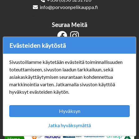
info@porvoonpelikauppa.fi
Seuraa Meitä
Evästeiden käytöstä
Verkkokauppa
Sivustoillamme käytetään evästeitä toiminnallisuuden
#Yhteiskuntavastuu
toteuttamiseen, sivuston laadun tarkkailuun, sekä
#porvoonsithlord
asiakaskäyttäytymisen seurantaan kohdennettua
Tilaus- ja toimitusehdot
markkinointia varten. Jatkamalla sivuston käyttöä
ALE TUOTTEET
hyväksyt evästeiden käytön.
Mannerheiminkatu 10
Aukioloajat:
Hyväksyn
Jatka hyväksymättä