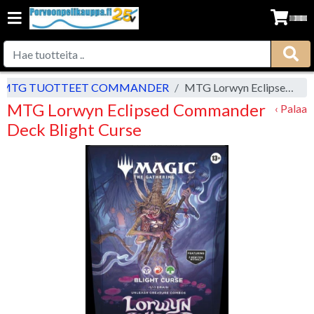
MTG TUOTTEET COMMANDER
MTG Lorwyn Eclipsed Commander Deck Blight Curse
MTG Lorwyn Eclipsed Commander
‹ Palaa
Deck Blight Curse