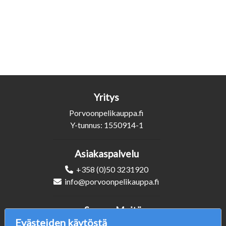
Yritys
Porvoonpelikauppa.fi
Y-tunnus: 1550914-1
Asiakaspalvelu
+358 (0)50 3231920
info@porvoonpelikauppa.fi
Seuraa Meitä
Evästeiden käytöstä