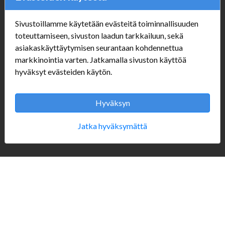
Sivustoillamme käytetään evästeitä toiminnallisuuden
Verkkokauppa
toteuttamiseen, sivuston laadun tarkkailuun, sekä
asiakaskäyttäytymisen seurantaan kohdennettua
#Yhteiskuntavastuu
markkinointia varten. Jatkamalla sivuston käyttöä
#porvoonsithlord
hyväksyt evästeiden käytön.
Tilaus- ja toimitusehdot
ALE TUOTTEET
Mannerheiminkatu 10
Hyväksyn
Aukioloajat:
Jatka hyväksymättä