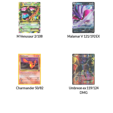
M Venusaur 2/108
Malamar V 121/192 EX
Charmander 50/82
Umbreon ex 119/124
DMG