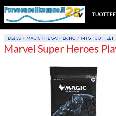
TUOTTE
Etusivu
MAGIC THE GATHERING
MTG TUOTTEET
Marvel Super Heroes Pla