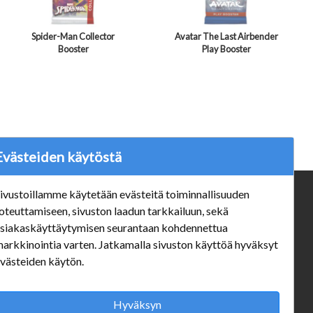
Spider-Man Collector
Avatar The Last Airbender
Booster
Play Booster
Evästeiden käytöstä
ivustoillamme käytetään evästeitä toiminnallisuuden
ä
Verkkokauppa
oteuttamiseen, sivuston laadun tarkkailuun, sekä
#Yhteiskuntavastuu
siakaskäyttäytymisen seurantaan kohdennettua
#porvoonsithlord
arkkinointia varten. Jatkamalla sivuston käyttöä hyväksyt
Tilaus- ja toimitusehdot
västeiden käytön.
ALE TUOTTEET
Mannerheiminkatu 10 Aukioloajat:
Hyväksyn