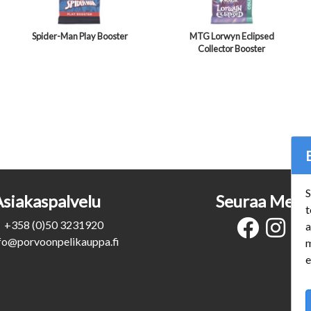
Spider-Man Play Booster
MTG Lorwyn Eclipsed
Collector Booster
S
Asiakaspalvelu
Seuraa Meit
t
+358 (0)50 3231920
a
fo@porvoonpelikauppa.fi
m
e