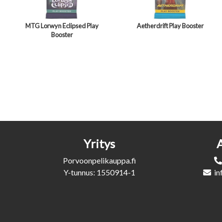
MTG Lorwyn Eclipsed Play
Aetherdrift Play Booster
Booster
Yritys
Porvoonpelikauppa.fi
Y-tunnus: 1550914-1
in