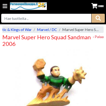
ntic & Kings of War
Marvel / DC
Marvel Super Hero Squad Sandman 2006
Marvel Super Hero Squad Sandman
‹ Palaa
2006