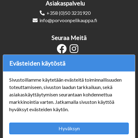
Asiakaspalvelu
+358 (0)50 3231920
info@porvoonpelikauppa.fi
Seuraa Meitä
Evästeiden käytöstä
Verkkokauppa
#Yhteiskuntavastuu
Sivustoillamme käytetään evästeitä toiminnallisuuden
#porvoonsithlord
toteuttamiseen, sivuston laadun tarkkailuun, sekä
Tilaus- ja toimitusehdot
asiakaskäyttäytymisen seurantaan kohdennettua
ALE TUOTTEET
markkinointia varten. Jatkamalla sivuston käyttöä
Mannerheiminkatu 10
hyväksyt evästeiden käytön.
Aukioloajat:
Hyväksyn