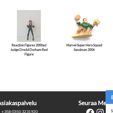
Reaction Figures 2000ad
Marvel Super Hero Squad
Judge Dredd Durham Red
Sandman 2006
Figure
Asiakaspalvelu
Seuraa Meit
S
+358 (0)50 3231920