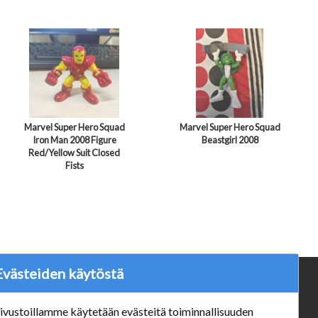
Marvel Super Hero Squad
Marvel Super Hero Squad
Iron Man 2008 Figure
Beastgirl 2008
Red/Yellow Suit Closed
Fists
Evästeiden käytöstä
ä
Verkkokauppa
ivustoillamme käytetään evästeitä toiminnallisuuden
#Yhteiskuntavastuu