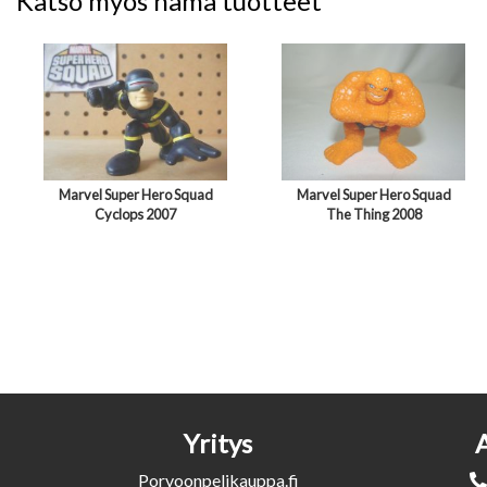
Katso myös nämä tuotteet
Marvel Super Hero Squad
Marvel Super Hero Squad
Cyclops 2007
The Thing 2008
Yritys
Porvoonpelikauppa.fi