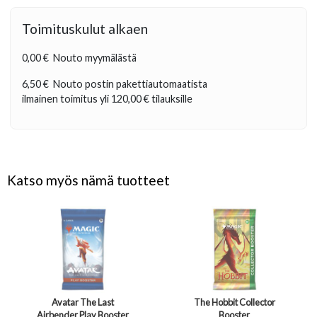
Toimituskulut alkaen
0,00 €
Nouto myymälästä
6,50 €
Nouto postin pakettiautomaatista
ilmainen toimitus yli
120,00 €
tilauksille
Katso myös nämä tuotteet
Avatar The Last
The Hobbit Collector
Airbender Play Booster
Booster