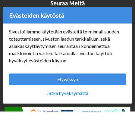
Seuraa Meitä
Evästeiden käytöstä
Sivustoillamme käytetään evästeitä toiminnallisuuden
Verkkokauppa
toteuttamiseen, sivuston laadun tarkkailuun, sekä
#Yhteiskuntavastuu
asiakaskäyttäytymisen seurantaan kohdennettua
#porvoonsithlord
markkinointia varten. Jatkamalla sivuston käyttöä
Tilaus- ja toimitusehdot
hyväksyt evästeiden käytön.
ALE TUOTTEET
Mannerheiminkatu 10
Aukioloajat:
Hyväksyn
Jatka hyväksymättä