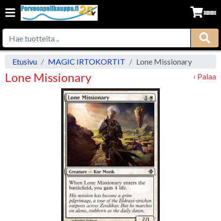
Etusivu
MAGIC IRTOKORTIT
Lone Missionary
Lone Missionary
‹ Palaa