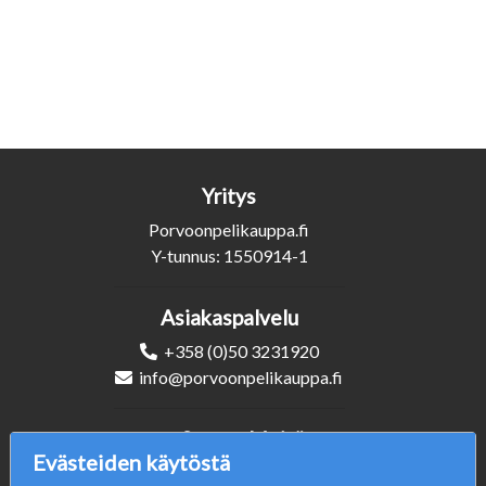
Yritys
Porvoonpelikauppa.fi
Y-tunnus: 1550914-1
Asiakaspalvelu
+358 (0)50 3231920
info@porvoonpelikauppa.fi
Seuraa Meitä
Evästeiden käytöstä