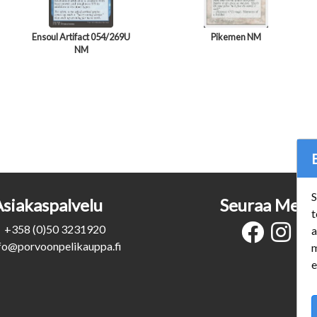
Ensoul Artifact 054/269U
Pikemen NM
NM
S
Asiakaspalvelu
Seuraa Meit
t
+358 (0)50 3231920
a
fo@porvoonpelikauppa.fi
m
e