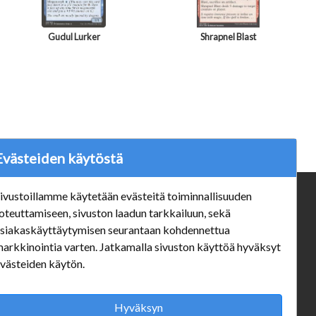
Gudul Lurker
Shrapnel Blast
Evästeiden käytöstä
ivustoillamme käytetään evästeitä toiminnallisuuden
ä
Verkkokauppa
oteuttamiseen, sivuston laadun tarkkailuun, sekä
#Yhteiskuntavastuu
siakaskäyttäytymisen seurantaan kohdennettua
#porvoonsithlord
arkkinointia varten. Jatkamalla sivuston käyttöä hyväksyt
Tilaus- ja toimitusehdot
västeiden käytön.
ALE TUOTTEET
Mannerheiminkatu 10 Aukioloajat:
Hyväksyn