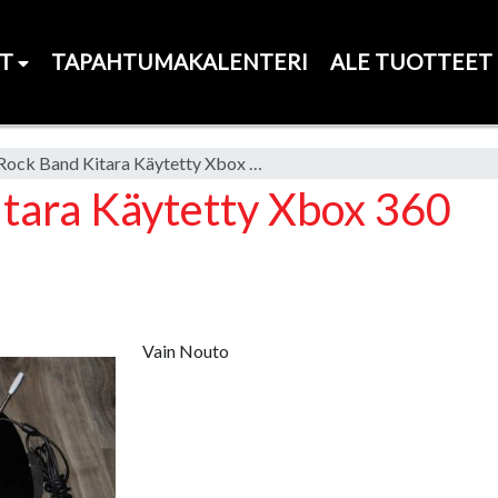
ET
TAPAHTUMAKALENTERI
ALE TUOTTEET
Langallinen Rock Band Kitara Käytetty Xbox 360
itara Käytetty Xbox 360
Vain Nouto