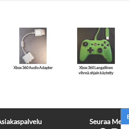
Xbox 360 Audio Adapter
Xbox 360 Langallinen
vihreä ohjain käytetty
Asiakaspalvelu
Seuraa Meit