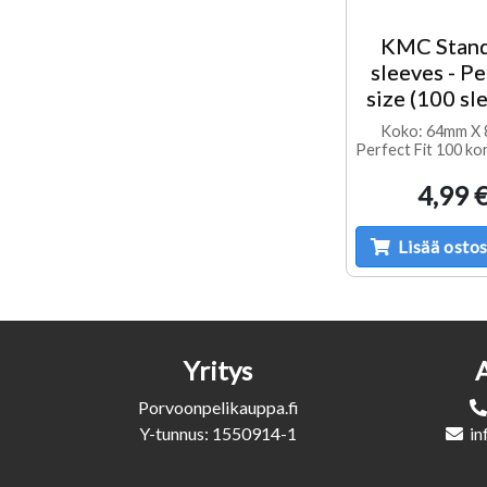
KMC Stan
sleeves - Pe
size (100 sl
Koko: 64mm X
Perfect Fit 100 ko
4,99 
Lisää ostos
Yritys
Porvoonpelikauppa.fi
Y-tunnus: 1550914-1
in