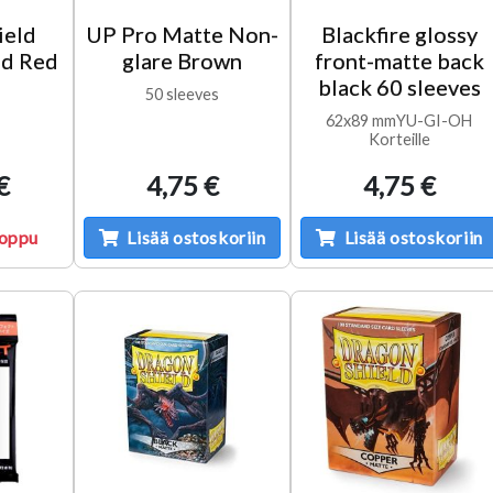
ield
UP Pro Matte Non-
Blackfire glossy
od Red
glare Brown
front-matte back
black 60 sleeves
50 sleeves
62x89 mmYU-GI-OH
Korteille
€
4,75 €
4,75 €
loppu
Lisää ostoskoriin
Lisää ostoskoriin