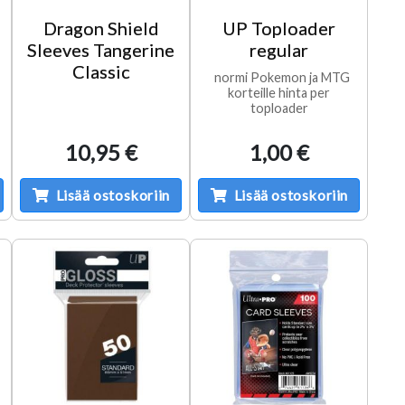
Dragon Shield
UP Toploader
Sleeves Tangerine
regular
Classic
normi Pokemon ja MTG
korteille hinta per
toploader
10,95 €
1,00 €
Lisää ostoskoriin
Lisää ostoskoriin