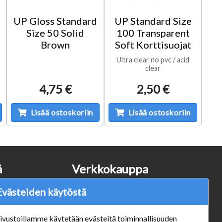
UP Gloss Standard
UP Standard Size
Size 50 Solid
100 Transparent
Brown
Soft Korttisuojat
Ultra clear no pvc / acid
clear
4,75 €
2,50 €
Lisää ostoskoriin
Lisää ostoskoriin
ä
Verkkokauppa
#Yhteiskuntavastuu
Evästeiden käytöstä
#porvoonsithlord
Tilaus- ja toimitusehdot
ivustoillamme käytetään evästeitä toiminnallisuuden
ALE TUOTTEET