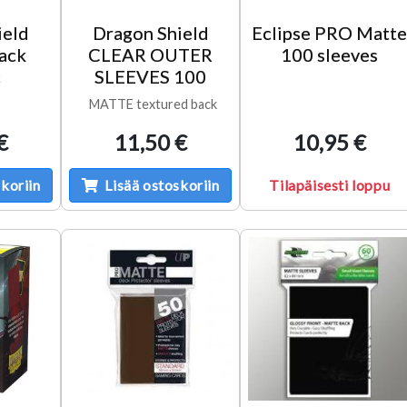
ield
Dragon Shield
Eclipse PRO Matt
lack
CLEAR OUTER
100 sleeves
c
SLEEVES 100
MATTE textured back
€
11,50 €
10,95 €
koriin
Lisää ostoskoriin
Tilapäisesti loppu