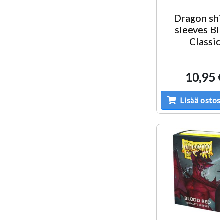
Dragon sh
sleeves B
Classi
10,95 
Lisää ostos