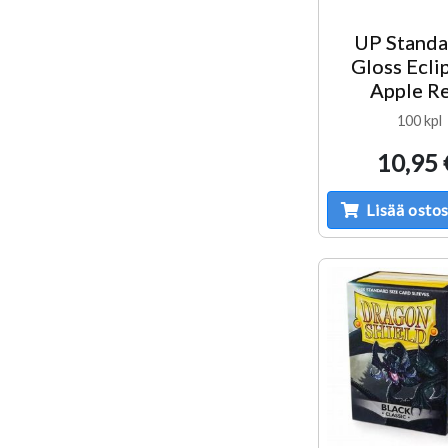
UP Standa
Gloss Eclip
Apple R
100 kpl
10,95 
Lisää ostos