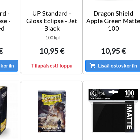
rd -
UP Standard -
Dragon Shield
se -
Gloss Eclipse - Jet
Apple Green Matt
ed
Black
100
100 kpl
€
10,95 €
10,95 €
koriin
Tilapäisesti loppu
Lisää ostoskoriin