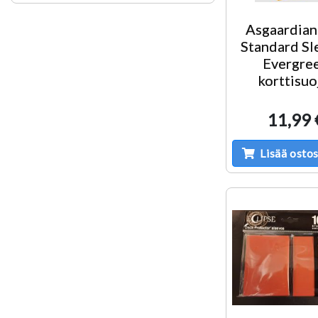
Asgaardian
Standard Sl
Evergre
korttisuo
11,99 
Lisää ostos