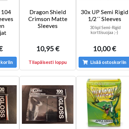
 104
Dragon Shield
30x UP Semi Rigid
eeves
Crimson Matte
1/2´´ Sleeves
en
Sleeves
30 kpl Semi-Rigid
jat
korttisuojaa ;-)
€
10,95 €
10,00 €
koriin
Tilapäisesti loppu
Lisää ostoskoriin