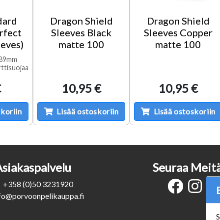
dard
Dragon Shield
Dragon Shield
rfect
Sleeves Black
Sleeves Copper
eeves)
matte 100
matte 100
 89mm
rttisuojaa
€
10,95 €
10,95 €
koriin
Lisää ostoskoriin
Lisää ostoskoriin
Asiakaspalvelu
Seuraa Meit
+358 (0)50 3231920
fo@porvoonpelikauppa.fi
S