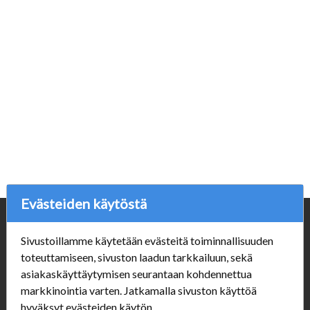
Evästeiden käytöstä
Yritys
Sivustoillamme käytetään evästeitä toiminnallisuuden
Porvoonpelikauppa.fi
toteuttamiseen, sivuston laadun tarkkailuun, sekä
Y-tunnus: 1550914-1
asiakaskäyttäytymisen seurantaan kohdennettua
markkinointia varten. Jatkamalla sivuston käyttöä
Asiakaspalvelu
hyväksyt evästeiden käytön.