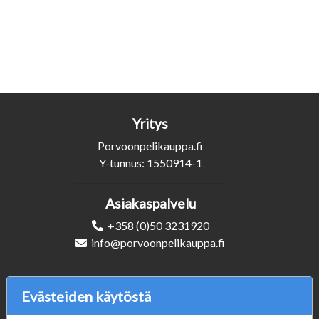
Yritys
Porvoonpelikauppa.fi
Y-tunnus: 1550914-1
Asiakaspalvelu
+358 (0)50 3231920
info@porvoonpelikauppa.fi
Seuraa Meitä
Evästeiden käytöstä