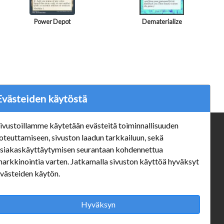
Power Depot
Dematerialize
Evästeiden käytöstä
ivustoillamme käytetään evästeitä toiminnallisuuden
ä
Verkkokauppa
oteuttamiseen, sivuston laadun tarkkailuun, sekä
siakaskäyttäytymisen seurantaan kohdennettua
#Yhteiskuntavastuu
arkkinointia varten. Jatkamalla sivuston käyttöä hyväksyt
#porvoonsithlord
västeiden käytön.
Tilaus- ja toimitusehdot
ALE TUOTTEET
Mannerheiminkatu 10 Aukioloajat:
Hyväksyn