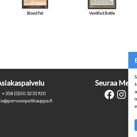
Blood Pet
Ventifact Bottle
S
Asiakaspalvelu
Seuraa Meit
t
a
+358 (0)50 3231920
m
fo@porvoonpelikauppa.fi
e