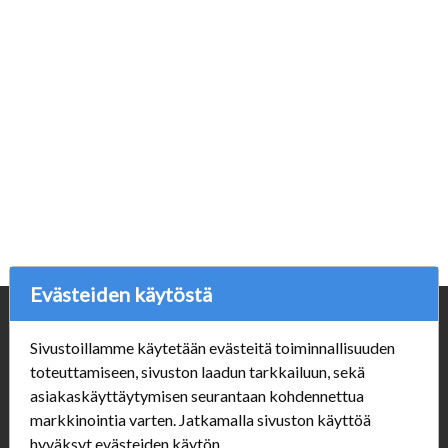
Evästeiden käytöstä
Yritys
Sivustoillamme käytetään evästeitä toiminnallisuuden
Porvoonpelikauppa.fi
toteuttamiseen, sivuston laadun tarkkailuun, sekä
Y-tunnus: 1550914-1
asiakaskäyttäytymisen seurantaan kohdennettua
markkinointia varten. Jatkamalla sivuston käyttöä
Asiakaspalvelu
hyväksyt evästeiden käytön.