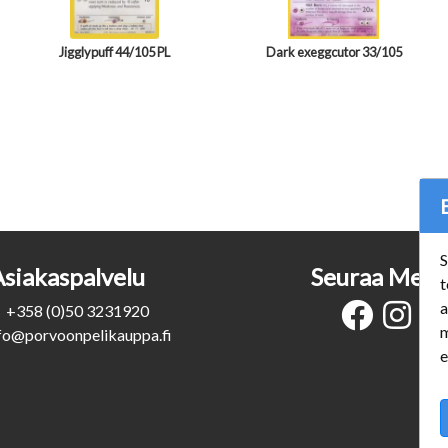
Jigglypuff 44/105 PL
Dark exeggcutor 33/105
S
Asiakaspalvelu
Seuraa Meit
t
a
+358 (0)50 3231920
m
fo@porvoonpelikauppa.fi
e