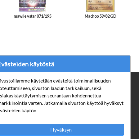
mawile vstar 071/195
Machop 59/82 GD
Evästeiden käytöstä
ivustoillamme käytetään evästeitä toiminnallisuuden
ä
Verkkokauppa
oteuttamiseen, sivuston laadun tarkkailuun, sekä
siakaskäyttäytymisen seurantaan kohdennettua
#Yhteiskuntavastuu
arkkinointia varten. Jatkamalla sivuston käyttöä hyväksyt
#porvoonsithlord
västeiden käytön.
Tilaus- ja toimitusehdot
ALE TUOTTEET
Mannerheiminkatu 10 Aukioloajat:
Hyväksyn