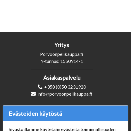
Yritys
Porvoonpelikauppa.fi
Y-tunnus: 1550914-1
Asiakaspalvelu
+358 (0)50 3231920
info@porvoonpelikauppa.fi
Seuraa Meitä
Evästeiden käytöstä
Sivustoillamme käytetään evästeitä toiminnallisuuden