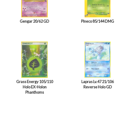
Gengar 20/62 GD
Pineco 85/144 DMG
Grass Energy 105/110
Lapras Lv.47 21/106
Holo EX-Holon
Reverse Holo GD
Phanthoms