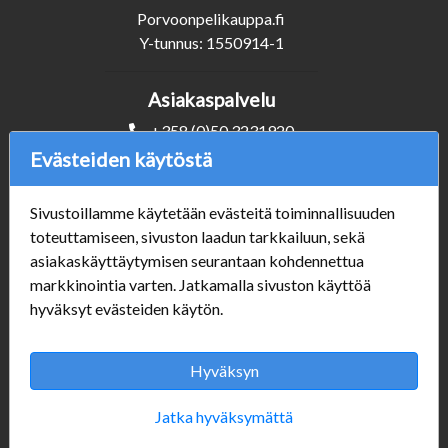
Porvoonpelikauppa.fi
Y-tunnus: 1550914-1
Asiakaspalvelu
+358 (0)50 3231920
info@porvoonpelikauppa.fi
Evästeiden käytöstä
Seuraa Meitä
Sivustoillamme käytetään evästeitä toiminnallisuuden
toteuttamiseen, sivuston laadun tarkkailuun, sekä
asiakaskäyttäytymisen seurantaan kohdennettua
markkinointia varten. Jatkamalla sivuston käyttöä
Verkkokauppa
hyväksyt evästeiden käytön.
#Yhteiskuntavastuu
#porvoonsithlord
Hyväksyn
Tilaus- ja toimitusehdot
ALE TUOTTEET
Jatka hyväksymättä
Mannerheiminkatu 10